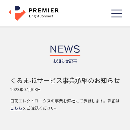
TOP
NEWS
私たちについて
お知らせ記事
代表挨拶
会社概要
くるま-i2サービス事業承継のお知らせ
サービス
2023年07月03日
Pdrive
交通事故削減ソリューション
日商エレクトロニクスの事業を弊社にて承継します。詳細は
NP1
車内置き去り防止安全装置
こちら
をご確認ください。
くるま-i2
車両運行管理サービス
約款
製品取扱説明書