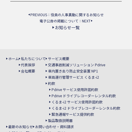
お知らせ
PREVIOUS：役員の人事異動に関するお知らせ
電子公告の掲載について：NEXT
お知らせ一覧
決算情報
お知らせ一覧
お問い合わせ／資料請求
ホーム
私たちについて
サービス概要
代表挨拶
交通事故削減ソリューション
Pdrive
会社概要
車内置き去り防止安全装置
NP1
車両運行管理サービス
くるま-i2
約款
Pdrive サービス使用許諾約款
Pdrive ドライブレコーダーレンタル約款
くるま-i2 サービス使用許諾約款
くるま-i2 ドライブレコーダーレンタル約款
緊急通報サービス提供約款
製品取扱説明書
最新のお知らせ
お問い合わせ・資料請求